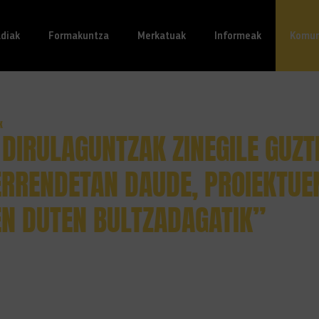
ldiak
(actual)
Formakuntza
Merkatuak
Informeak
Komun
K
DIRULAGUNTZAK ZINEGILE GUZT
ERRENDETAN DAUDE, PROIEKTUE
N DUTEN BULTZADAGATIK”