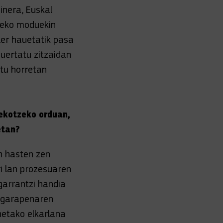
inera, Euskal
teko moduekin
ler hauetatik pasa
 suertatu zitzaidan
ntu horretan
tekotzeko orduan,
etan?
an hasten zen
ri lan prozesuaren
 garrantzi handia
n garapenaren
netako elkarlana