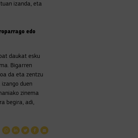
ntuan izanda, eta
uroparrago edo
 bat daukat esku
lma. Bigarren
ioa da eta zentzu
k izango duen
emaniako zinema
 begira, adi,