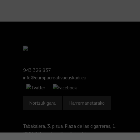
943 326 837
info@europacreativaeuskadi.eu
Nortzuk gara
Harremanetarako
Tabakalera, 3. pisua. Plaza de las cigarreras, 1.
20012 Donostia - San Sebastián