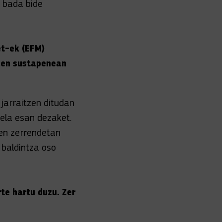
n bada bide
et-ek (EFM)
rien sustapenean
jarraitzen ditudan
rela esan dezaket.
oen zerrendetan
 baldintza oso
te hartu duzu. Zer