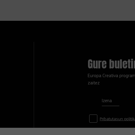
Gure bulet
Europa Creativa program
zaitez
Izena
Pribatutasun politi