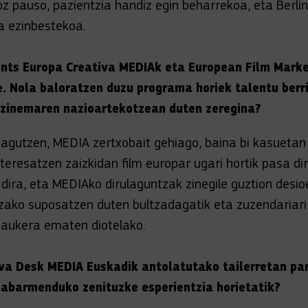
z pauso, pazientzia handiz egin beharrekoa, eta Berli
ia ezinbestekoa.
ents Europa Creativa MEDIAk eta European Film Mark
. Nola baloratzen duzu programa horiek talentu ber
 zinemaren nazioartekotzean duten zeregina?
agutzen, MEDIA zertxobait gehiago, baina bi kasuetan 
nteresatzen zaizkidan film europar ugari hortik pasa di
 dira, eta MEDIAko dirulaguntzak zinegile guztion desi
zako suposatzen duten bultzadagatik eta zuzendariari
 aukera ematen diotelako.
va Desk MEDIA Euskadik antolatutako tailerretan par
abarmenduko zenituzke esperientzia horietatik?