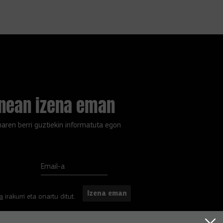
inean izena eman
aren berri guztiekin informatuta egon
Email-a
Izena eman
ka
irakurri eta onartu ditut.