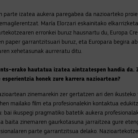
en parte izatea aukera paregabea da nazioarteko proie
emagilerentzat. María Elorzari eskainitako elkarrizket
rtekotzearen erronkei buruz hausnartu du, Europa Cr
 paper garrantzitsuari buruz, eta Europara begira ab
aren xehetasunak aurreratu ditu.
ents-erako hautatua izatea aintzatespen handia da. Z
 esperientzia honek zure karrera nazioartean?
nazioartean zinemarekin zer gertatzen ari den ikusteko
ehen mailako film eta profesionalekin kontaktua edukit
u: bai ikuspegi pragmatiko batetik aukera profesionala
na baita zinemaren gaurkotasuna jarraitzea gure ete
sionalaren parte garrantzitsua delako. Nazioartekotze