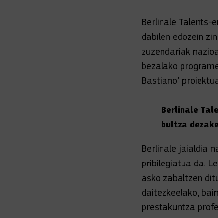
Berlinale Talents-
dabilen edozein zin
zuzendariak nazioa
bezalako programen
Bastiano’ proiektu
Berlinale Tal
bultza dezake
Berlinale jaialdia 
pribilegiatua da. L
asko zabaltzen dit
daitezkeelako, bai
prestakuntza profe