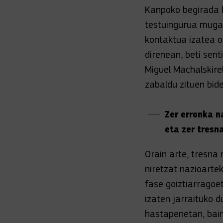
Kanpoko begirada b
testuingurua mugat
kontaktua izatea o
direnean, beti senti
Miguel Machalskire
zabaldu zituen bide
Zer erronka n
eta zer tresn
Orain arte, tresna
niretzat nazioarte
fase goiztiarragoet
izaten jarraituko 
hastapenetan, bain