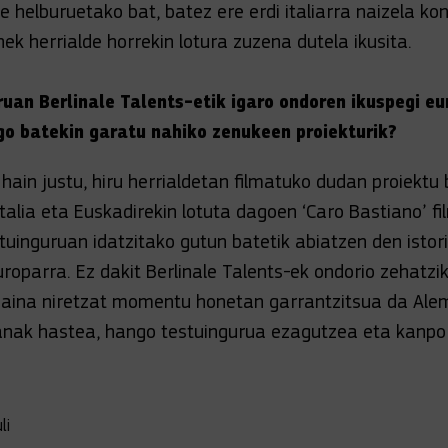
e helburuetako bat, batez ere erdi italiarra naizela ko
nek herrialde horrekin lotura zuzena dutela ikusita.
ruan Berlinale Talents-etik igaro ondoren ikuspegi e
o batekin garatu nahiko zenukeen proiekturik?
ain justu, hiru herrialdetan filmatuko dudan proiektu
talia eta Euskadirekin lotuta dagoen ‘Caro Bastiano’ fi
uinguruan idatzitako gutun batetik abiatzen den istor
uroparra. Ez dakit Berlinale Talents-ek ondorio zehatzi
 baina niretzat momentu honetan garrantzitsua da Al
nak hastea, hango testuingurua ezagutzea eta kanpora
li