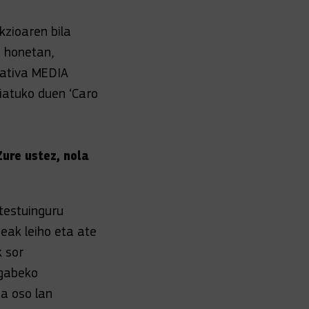
kzioaren bila
a honetan,
eativa MEDIA
iatuko duen ‘Caro
ure ustez, nola
 testuinguru
zeak leiho eta ate
k sor
ngabeko
a oso lan