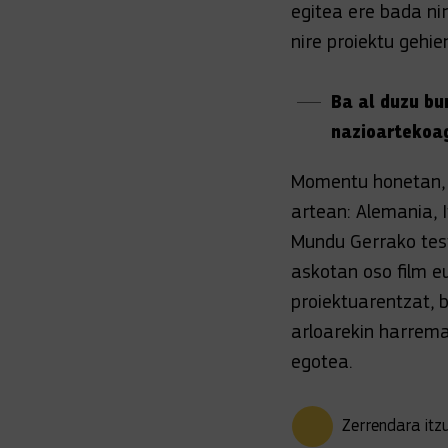
egitea ere bada nir
nire proiektu gehie
Ba al duzu bu
nazioartekoag
Momentu honetan, h
artean: Alemania, I
Mundu Gerrako test
askotan oso film e
proiektuarentzat,
arloarekin harrema
egotea.
Zerrendara itzu