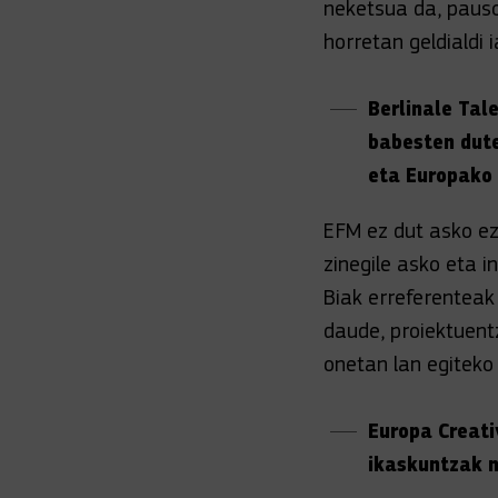
neketsua da, pauso
horretan geldialdi 
Berlinale Tal
babesten dute
eta Europako
EFM ez dut asko ez
zinegile asko eta i
Biak erreferenteak
daude, proiektuent
onetan lan egiteko
Europa Creati
ikaskuntzak n