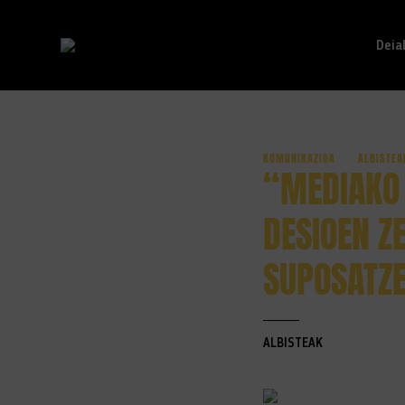
Deia
KOMUNIKAZIOA
ALBISTEA
Edukinera zuzenean joan
“MEDIAKO 
DESIOEN Z
SUPOSATZE
ALBISTEAK