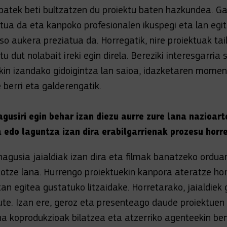
atek beti bultzatzen du proiektu baten hazkundea. Ga
ua da eta kanpoko profesionalen ikuspegi eta lan egi
so aukera preziatua da. Horregatik, nire proiektuak tai
tu dut nolabait ireki egin direla. Bereziki interesgarria
kin izandako gidoigintza lan saioa, idazketaren mome
 berri eta galderengatik.
agusiri egin behar izan diezu aurre zure lana nazioar
a edo laguntza izan dira erabilgarrienak prozesu horr
 nagusia jaialdiak izan dira eta filmak banatzeko ordu
kotze lana. Hurrengo proiektuekin kanpora ateratze ho
an egitea gustatuko litzaidake. Horretarako, jaialdiek
dute. Izan ere, geroz eta presenteago daude proiektue
a koprodukzioak bilatzea eta atzerriko agenteekin be