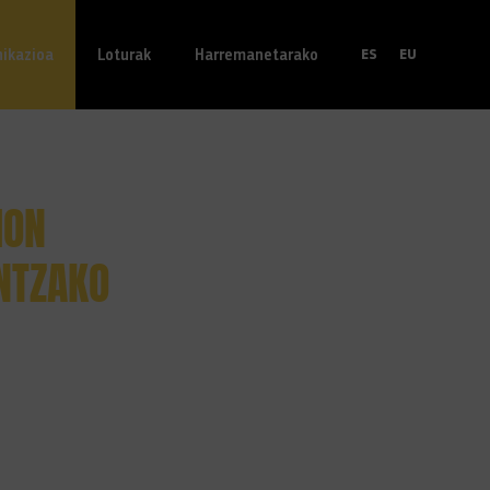
ikazioa
Loturak
Harremanetarako
ES
EU
ION
NTZAKO