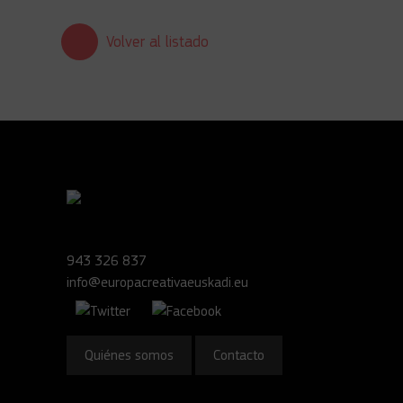
Volver al listado
943 326 837
info@europacreativaeuskadi.eu
Quiénes somos
Contacto