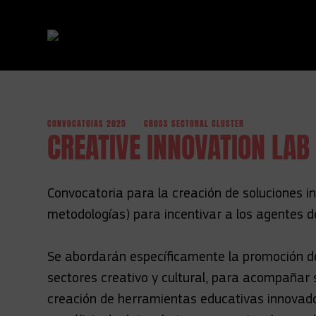
CONVOCATOIAS 2025
CROSS SECTORAL CLUSTER
Ir directamente al contenido
CREATIVE INNOVATION LAB
Convocatoria para la creación de soluciones 
metodologías) para incentivar a los agentes de 
Se abordarán específicamente la promoción de 
sectores creativo y cultural, para acompañar 
creación de herramientas educativas innovad