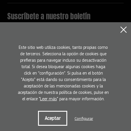
Suscríbete a nuestro boletín
Mantente informado con todas la novedades del programa
Europa Creativa
Nombre
Este sitio web utiliza cookies, tanto propias como
de terceros. Selecciona la opción de cookies que
prefieras para navegar incluso su desactivación
Email
total. Si desea bloquear algunas cookies haga
click en “configuración”. Si pulsa en el botón
"Acepto" está dando su consentimiento para la
Suscríbete
He leído y acepto la
Política de privacidad
aceptación de las mencionadas cookies y la
aceptación de nuestra política de cookies, pulse en
el enlace "
Leer más
" para mayor información.
Condiciones de uso
Política de privacidad
Política de cookies
Aceptar
Configurar