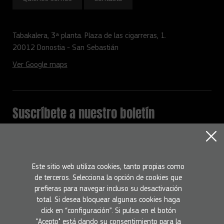
Tabakalera, 3ª planta. Plaza de las cigarreras, 1.
20012 Donostia - San Sebastián
Ver Google maps
Suscríbete a nuestro boletín
Mantente informado con todas la novedades del programa
Europa Creativa
Nombre
Este sitio web utiliza cookies, tanto propias como
de terceros. Selecciona la opción de cookies que
prefieras para navegar incluso su desactivación
Email
total. Si desea bloquear algunas cookies haga
click en “configuración”. Si pulsa en el botón
"Acepto" está dando su consentimiento para la