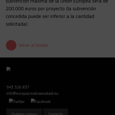
subvención máxima de la Unión Europea será de
200.000 euros por proyecto (la subvención
concedida puede ser inferior a la cantidad
solicitada).
Volver al listado
943 326 837
info@europacreativaeuskadi.eu
Quiénes somos
Contacto