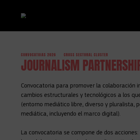
CONVOCATOIAS 2026
CROSS SECTORAL CLUSTER
Ir directamente al contenido
JOURNALISM PARTNERSHIP
Convocatoria para promover la colaboración int
cambios estructurales y tecnológicos a los q
(entorno mediático libre, diverso y pluralista,
mediática, incluyendo el marco digital).
La convocatoria se compone de dos acciones