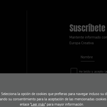
Suscríbete 
Mantente informado con
Europa Creativa
Nombre
He leído y acepto l
s. Selecciona la opción de cookies que prefieras para navegar incluso su
á dando su consentimiento para la aceptación de las mencionadas cookies y
enlace "
Leer más
" para mayor información.