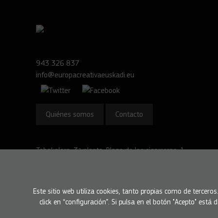
943 326 837
info@europacreativaeuskadi.eu
Quiénes somos
Contacto
Tabakalera, 3ª planta. Plaza de las cigarreras, 1.
20012 Donostia - San Sebastián
Ver Google maps
Este sitio web utiliza cookies, tanto propias como de tercero
click en “configuración”. Si pulsa en el botón "Acepto" est