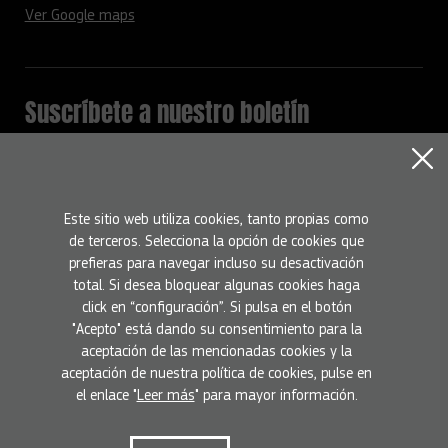
Ver Google maps
Suscríbete a nuestro boletín
Mantente informado con todas la novedades del programa
Europa Creativa
Nombre
Este sitio web utiliza cookies, tanto propias como
de terceros. Selecciona la opción de cookies que
prefieras para navegar incluso su desactivación
Email
total. Si desea bloquear algunas cookies haga
click en “configuración”. Si pulsa en el botón
"Acepto" está dando su consentimiento para la
Suscríbete
He leído y acepto la
Política de privacidad
aceptación de las mencionadas cookies y la
aceptación de nuestra política de cookies, pulse en
el enlace "
Leer más
" para mayor información.
Condiciones de uso
Política de privacidad
Política de cookies