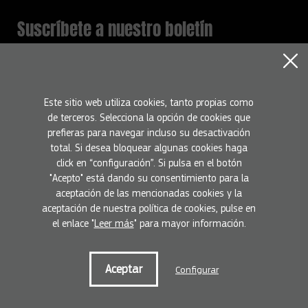
Suscríbete a nuestro boletín
Mantente informado con todas la novedades del programa
Europa Creativa
Nombre
Este sitio web utiliza cookies, tanto propias como
de terceros. Selecciona la opción de cookies que
prefieras para navegar incluso su desactivación
Email
total. Si desea bloquear algunas cookies haga
click en “configuración”. Si pulsa en el botón
"Acepto" está dando su consentimiento para la
Suscríbete
He leído y acepto la
Política de privacidad
aceptación de las mencionadas cookies y la
aceptación de nuestra política de cookies, pulse en
el enlace "
Leer más
" para mayor información.
Condiciones de uso
Política de privacidad
Política de cookies
Aceptar
Configurar