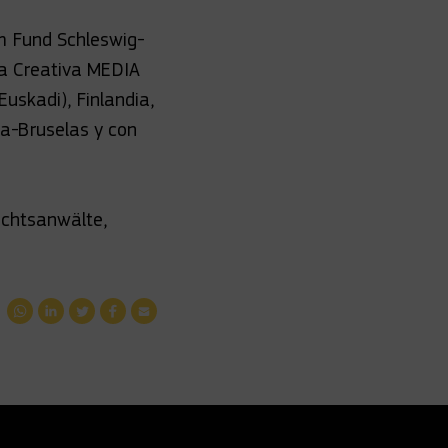
m Fund Schleswig-
pa Creativa MEDIA
uskadi), Finlandia,
ia-Bruselas y con
echtsanwälte,