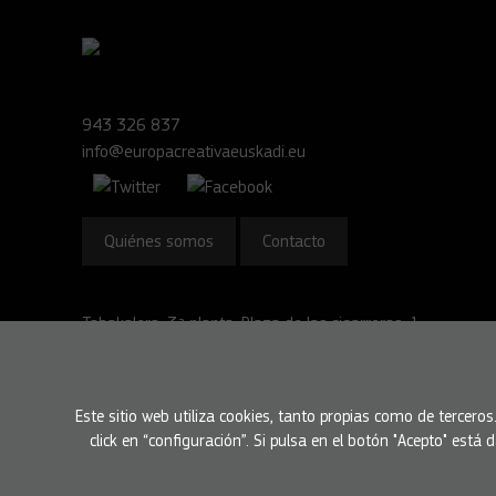
943 326 837
info@europacreativaeuskadi.eu
Quiénes somos
Contacto
Tabakalera, 3ª planta. Plaza de las cigarreras, 1.
20012 Donostia - San Sebastián
Ver Google maps
Este sitio web utiliza cookies, tanto propias como de tercero
click en “configuración”. Si pulsa en el botón "Acepto" est