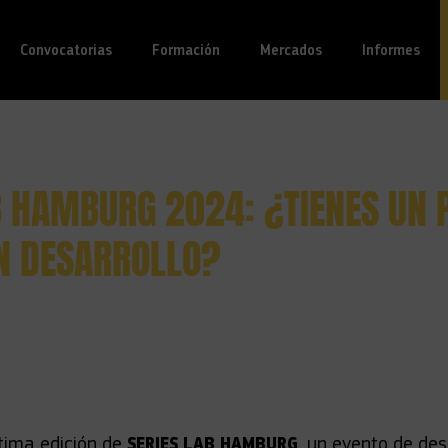
Convocatorias
(actual)
Formación
Mercados
Informes
B HAMBURG 2024: ¿TIENES UN 
EN DESARROLLO?
tima edición de
SERIES LAB HAMBURG
, un evento de des