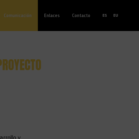
Comunicación
Enlaces
Contacto
ES
EU
PROYECTO
arrollo y