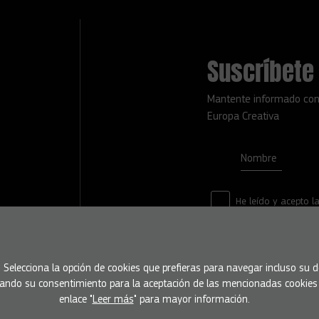
Suscríbete 
Mantente informado con
Europa Creativa
Nombre
He leído y acepto l
s. Selecciona la opción de cookies que prefieras para navegar incluso su
á dando su consentimiento para la aceptación de las mencionadas cookies y
enlace "
Leer más
" para mayor información.
Condiciones de uso
Política de privacidad
Política de cookies