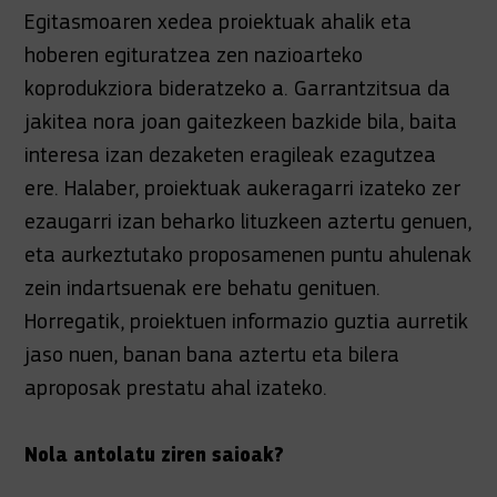
Egitasmoaren xedea proiektuak ahalik eta
hoberen egituratzea zen nazioarteko
koprodukziora bideratzeko a. Garrantzitsua da
jakitea nora joan gaitezkeen bazkide bila, baita
interesa izan dezaketen eragileak ezagutzea
ere. Halaber, proiektuak aukeragarri izateko zer
ezaugarri izan beharko lituzkeen aztertu genuen,
eta aurkeztutako proposamenen puntu ahulenak
zein indartsuenak ere behatu genituen.
Horregatik, proiektuen informazio guztia aurretik
jaso nuen, banan bana aztertu eta bilera
aproposak prestatu ahal izateko.
Nola antolatu ziren saioak?