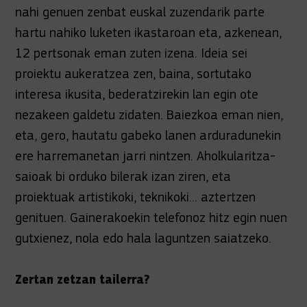
nahi genuen zenbat euskal zuzendarik parte
hartu nahiko luketen ikastaroan eta, azkenean,
12 pertsonak eman zuten izena. Ideia sei
proiektu aukeratzea zen, baina, sortutako
interesa ikusita, bederatzirekin lan egin ote
nezakeen galdetu zidaten. Baiezkoa eman nien,
eta, gero, hautatu gabeko lanen arduradunekin
ere harremanetan jarri nintzen. Aholkularitza-
saioak bi orduko bilerak izan ziren, eta
proiektuak artistikoki, teknikoki... aztertzen
genituen. Gainerakoekin telefonoz hitz egin nuen
gutxienez, nola edo hala laguntzen saiatzeko.
Zertan zetzan tailerra?