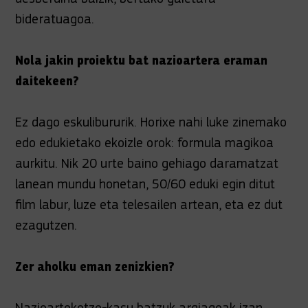
bideratuagoa.
Nola jakin proiektu bat nazioartera eraman
daitekeen?
Ez dago eskulibururik. Horixe nahi luke zinemako
edo edukietako ekoizle orok: formula magikoa
aurkitu. Nik 20 urte baino gehiago daramatzat
lanean mundu honetan, 50/60 eduki egin ditut
film labur, luze eta telesailen artean, eta ez dut
ezagutzen.
Zer aholku eman zenizkien?
Nazioartekotze-kasu batzuk argiagoak izan