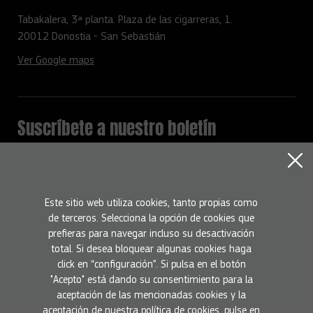
Tabakalera, 3ª planta. Plaza de las cigarreras, 1.
20012 Donostia - San Sebastián
Ver Google maps
Suscríbete a nuestro boletín
Mantente informado con todas la novedades del programa
Europa Creativa
Nombre
Este sitio web utiliza cookies, tanto propias como
de terceros. Selecciona la opción de cookies que
prefieras para navegar incluso su desactivación
Email
total. Si desea bloquear algunas cookies haga
click en “configuración”. Si pulsa en el botón
"Acepto" está dando su consentimiento para la
Suscríbete
He leído y acepto la
Política de privacidad
aceptación de las mencionadas cookies y la
aceptación de nuestra política de cookies, pulse en