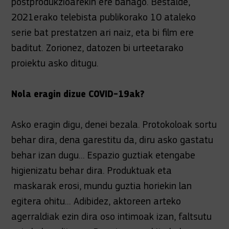
postprodukzioarekin ere banago. Bestalde,
2021erako telebista publikorako 10 ataleko
serie bat prestatzen ari naiz, eta bi film ere
baditut. Zorionez, datozen bi urteetarako
proiektu asko ditugu.
Nola eragin dizue COVID-19ak?
Asko eragin digu, denei bezala. Protokoloak sortu
behar dira, dena garestitu da, diru asko gastatu
behar izan dugu... Espazio guztiak etengabe
higienizatu behar dira. Produktuak eta
maskarak erosi, mundu guztia horiekin lan
egitera ohitu... Adibidez, aktoreen arteko
agerraldiak ezin dira oso intimoak izan, faltsutu