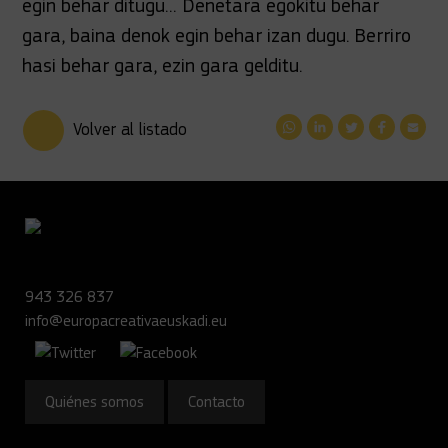
egin behar ditugu... Denetara egokitu behar
gara, baina denok egin behar izan dugu. Berriro
hasi behar gara, ezin gara gelditu.
Volver al listado
943 326 837
info@europacreativaeuskadi.eu
Quiénes somos
Contacto