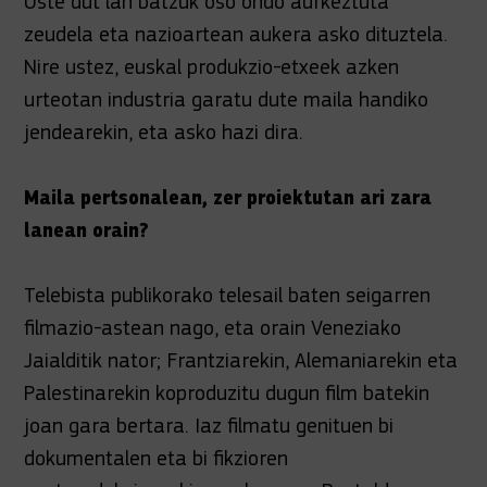
Uste dut lan batzuk oso ondo aurkeztuta
zeudela eta nazioartean aukera asko dituztela.
Nire ustez, euskal produkzio-etxeek azken
urteotan industria garatu dute maila handiko
jendearekin, eta asko hazi dira.
Maila pertsonalean, zer proiektutan ari zara
lanean orain?
Telebista publikorako telesail baten seigarren
filmazio-astean nago, eta orain Veneziako
Jaialditik nator; Frantziarekin, Alemaniarekin eta
Palestinarekin koproduzitu dugun film batekin
joan gara bertara. Iaz filmatu genituen bi
dokumentalen eta bi fikzioren