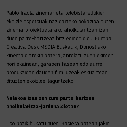
Pablo Iraola zinema- eta telebista-edukien
ekoizle ospetsuak nazioarteko bokazioa duten
zinema-proiektuetarako aholkularitzan izan
duen parte-hartzeaz hitz egingo digu. Europa
Creativa Desk MEDIA Euskadik, Donostiako
Zinemaldiarekin batera, antolatu zuen ekimen
hori ekainean, garapen-fasean edo aurre-
produkzioan dauden film luzeak eskuartean
dituzten ekoizleei laguntzeko.
Nolakoa izan zen zure parte-hartzea
aholkularitza-jardunaldietan?
Oso pozik bukatu nuen. Hasiera batean jakin