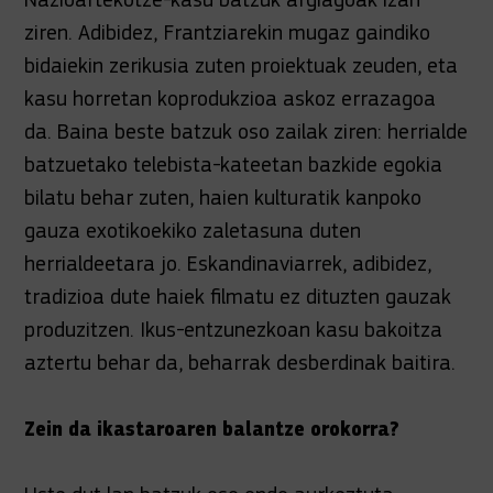
ziren. Adibidez, Frantziarekin mugaz gaindiko
bidaiekin zerikusia zuten proiektuak zeuden, eta
kasu horretan koprodukzioa askoz errazagoa
da. Baina beste batzuk oso zailak ziren: herrialde
batzuetako telebista-kateetan bazkide egokia
bilatu behar zuten, haien kulturatik kanpoko
gauza exotikoekiko zaletasuna duten
herrialdeetara jo. Eskandinaviarrek, adibidez,
tradizioa dute haiek filmatu ez dituzten gauzak
produzitzen. Ikus-entzunezkoan kasu bakoitza
aztertu behar da, beharrak desberdinak baitira.
Zein da ikastaroaren balantze orokorra?