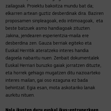
zailagoak. Proiektu bakoitza mundu bat da;
elkarren artean guztiz desberdinak dira. Baziren
proposamen sinpleagoak, edo intimoagoak, eta
beste batzuek asmo handiagoak zituzten.
Jakina, jendearen esperientzia-maila ere
desberdina zen. Gauza berriak egiteko eta
Euskal Herritik ateratzeko interes handia
dagoela nabaritu nuen. Zenbait dokumentalek
Euskal Herriari buruzko gaiak jorratzen dituzte,
eta horrek gehiago mugatzen ditu nazioarteko
interes mailan, gai oso ezaguna ez bada
behintzat. Egia esan, mota askotariko lanak
aurkitu nituen.
Nola ikusten duzu euskal ikus-entzunezkoen