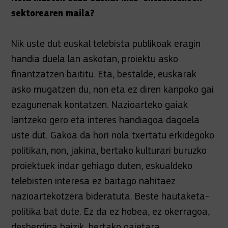
sektorearen maila?
Nik uste dut euskal telebista publikoak eragin
handia duela lan askotan, proiektu asko
finantzatzen baititu. Eta, bestalde, euskarak
asko mugatzen du, non eta ez diren kanpoko gai
ezagunenak kontatzen. Nazioarteko gaiak
lantzeko gero eta interes handiagoa dagoela
uste dut. Gakoa da hori nola txertatu erkidegoko
politikan, non, jakina, bertako kulturari buruzko
proiektuek indar gehiago duten, eskualdeko
telebisten interesa ez baitago nahitaez
nazioartekotzera bideratuta. Beste hautaketa-
politika bat dute. Ez da ez hobea, ez okerragoa,
desberdina baizik, bertako gaietara