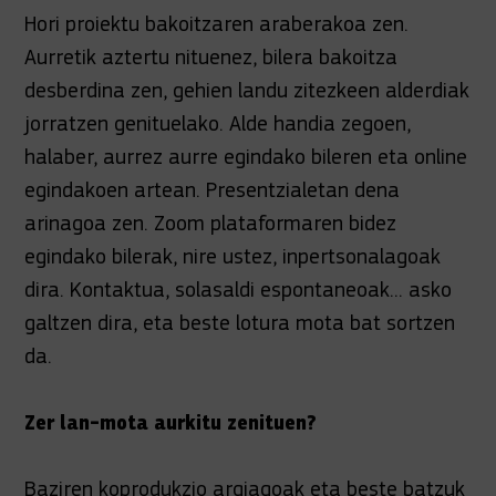
Hori proiektu bakoitzaren araberakoa zen.
Aurretik aztertu nituenez, bilera bakoitza
desberdina zen, gehien landu zitezkeen alderdiak
jorratzen genituelako. Alde handia zegoen,
halaber, aurrez aurre egindako bileren eta online
egindakoen artean. Presentzialetan dena
arinagoa zen. Zoom plataformaren bidez
egindako bilerak, nire ustez, inpertsonalagoak
dira. Kontaktua, solasaldi espontaneoak... asko
galtzen dira, eta beste lotura mota bat sortzen
da.
Zer lan-mota aurkitu zenituen?
Baziren koprodukzio argiagoak eta beste batzuk