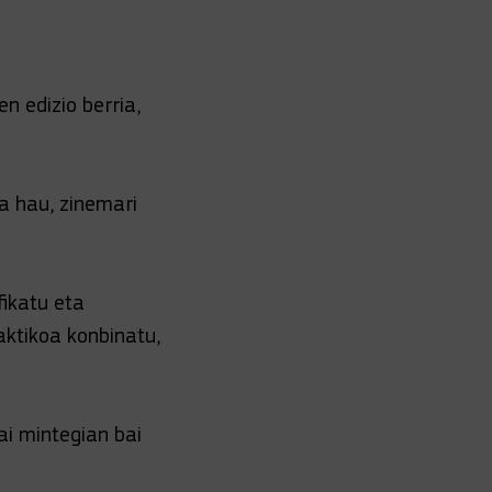
n edizio berria,
a hau, zinemari
fikatu eta
aktikoa konbinatu,
ai mintegian bai