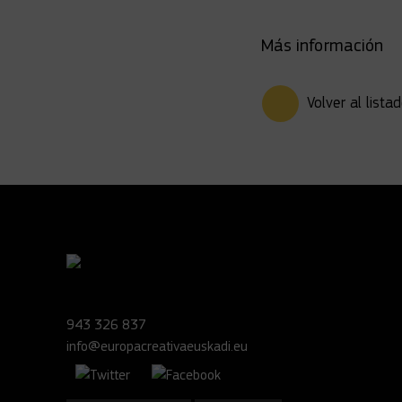
Más información
Volver al lista
943 326 837
info@europacreativaeuskadi.eu