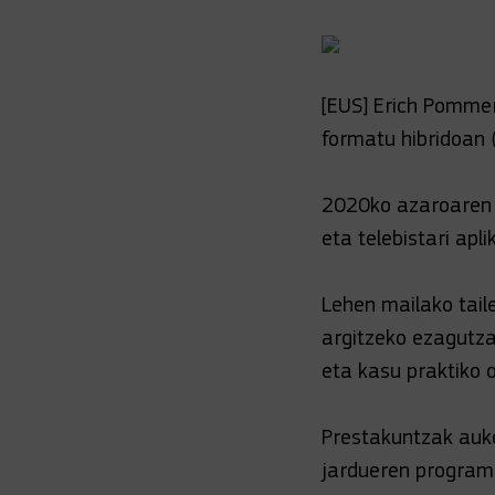
[EUS] Erich Pommer 
formatu hibridoan (
2020ko azaroaren 
eta telebistari ap
Lehen mailako tail
argitzeko ezagutza
eta kasu praktiko o
Prestakuntzak auke
jardueren program