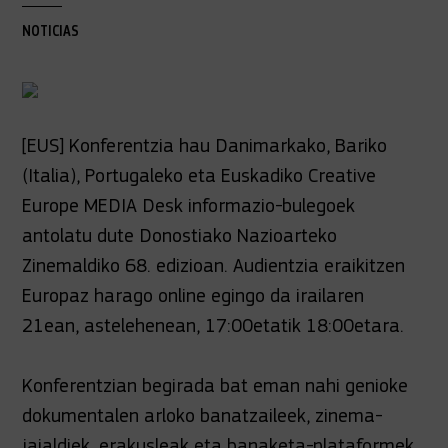
NOTICIAS
[EUS] Konferentzia hau Danimarkako, Bariko
(Italia), Portugaleko eta Euskadiko Creative
Europe MEDIA Desk informazio-bulegoek
antolatu dute Donostiako Nazioarteko
Zinemaldiko 68. edizioan. Audientzia eraikitzen
Europaz harago online egingo da irailaren
21ean, astelehenean, 17:00etatik 18:00etara.
Konferentzian begirada bat eman nahi genioke
dokumentalen arloko banatzaileek, zinema-
jaialdiek, erakusleak eta banaketa-plataformek