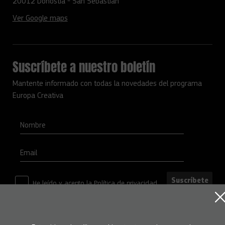
20012 Donostia - San Sebastián
Ver Google maps
Suscríbete a nuestro boletín
Mantente informado con todas la novedades del programa
Europa Creativa
Nombre
Email
Suscríbete
He leído y acepto la
Política de privacidad
Condiciones de uso
Política de privacidad
Política de cookies