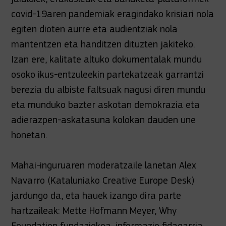
covid-19aren pandemiak eragindako krisiari nola
egiten dioten aurre eta audientziak nola
mantentzen eta handitzen dituzten jakiteko.
Izan ere, kalitate altuko dokumentalak mundu
osoko ikus-entzuleekin partekatzeak garrantzi
berezia du albiste faltsuak nagusi diren mundu
eta munduko bazter askotan demokrazia eta
adierazpen-askatasuna kolokan dauden une
honetan.
Mahai-inguruaren moderatzaile lanetan Alex
Navarro (Kataluniako Creative Europe Desk)
jardungo da, eta hauek izango dira parte
hartzaileak: Mette Hofmann Meyer, Why
Foundation fundaziokoa, informazio fidagarria