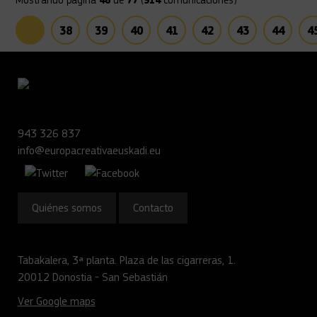
Mostrando página
48
de
77
(
914
comunicaciones)
Anterior
38
39
40
41
42
43
44
4
943 326 837
info@europacreativaeuskadi.eu
Quiénes somos
Contacto
Tabakalera, 3ª planta. Plaza de las cigarreras, 1.
20012 Donostia - San Sebastián
Ver Google maps