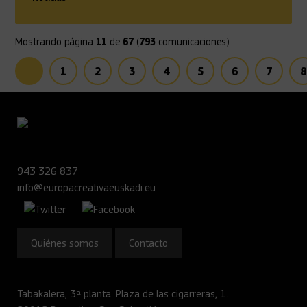
Mostrando página
11
de
67
(
793
comunicaciones)
Anterior
1
2
3
4
5
6
7
8
943 326 837
info@europacreativaeuskadi.eu
Quiénes somos
Contacto
Tabakalera, 3ª planta. Plaza de las cigarreras, 1.